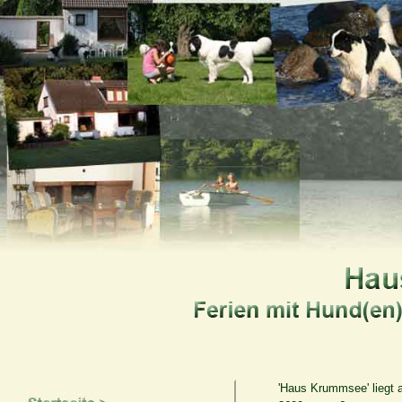
'Haus Krummsee' liegt 