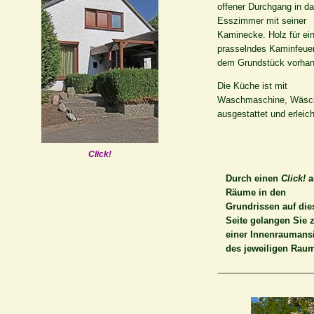
offener Durchgang in d
Esszimmer mit seiner
Kaminecke. Holz für ei
prasselndes Kaminfeuer 
dem Grundstück vorhan
Die Küche ist mit
Waschmaschine, Wäschet
ausgestattet und erleich
Click!
Durch einen
Click!
a
Räume in den
Grundrissen auf die
Seite gelangen Sie 
einer Innenraumans
des jeweiligen Rau