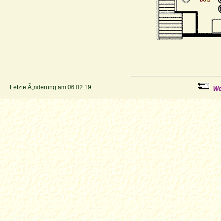
Letzte Ã„nderung am 06.02.19
We