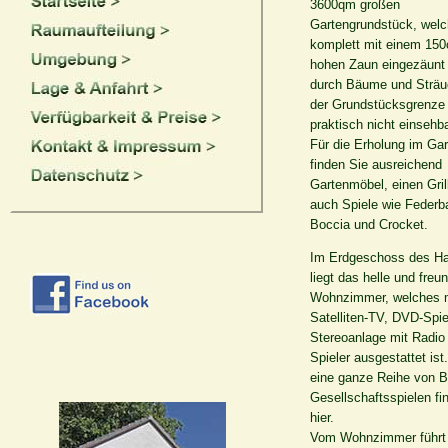
3600qm großen
Gartengrundstück, wel
komplett mit einem 15
hohen Zaun eingezäunt
durch Bäume und Sträu
der Grundstücksgrenze
praktisch nicht einsehba
Für die Erholung im Gar
finden Sie ausreichend
Gartenmöbel, einen Gril
auch Spiele wie Federba
Boccia und Crocket.
Im Erdgeschoss des H
liegt das helle und freu
Wohnzimmer, welches 
Satelliten-TV, DVD-Spiel
Stereoanlage mit Radio
Spieler ausgestattet ist
eine ganze Reihe von Br
Gesellschaftsspielen fi
hier.
Vom Wohnzimmer führt 